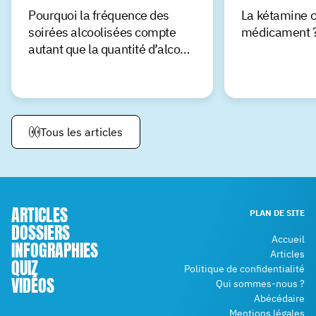
Pourquoi la fréquence des
La kétamine
soirées alcoolisées compte
médicament 
autant que la quantité d’alcool
bue ?
Tous les articles
ARTICLES
PLAN DE SITE
DOSSIERS
Accueil
INFOGRAPHIES
Articles
QUIZ
Politique de confidentialité
VIDÉOS
Qui sommes-nous ?
Abécédaire
Mentions légales