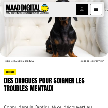
ARTICLES
DO
Publié le : 16 novembre 2018
Temps de lecture : 7 min
ARTICLE
DES DROGUES POUR SOIGNER LES
TROUBLES MENTAUX
Connu depuis l’antiquité ou découvert au